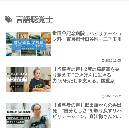
言語聴覚士
世田谷記念病院リハビリテーショ
ン科｜東京都世田谷区・二子玉川
2025.12.05
【当事者の声】2度の脳梗塞を乗
り越えて “ごきげんに生きる
力”がわたしを支える。國重京子
さん｜世田谷記念病院
2025.12.02
【当事者の声】脳出血からの再出
発 “自分らしさ”を取り戻すリハ
ビリテーション。直江徹さんの物
語｜世田谷記念病院