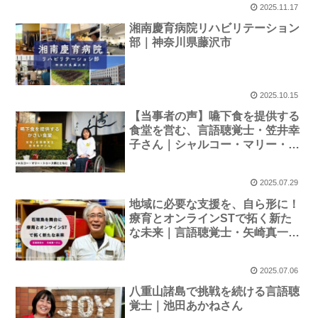
2025.11.17
湘南慶育病院リハビリテーション
部｜神奈川県藤沢市
2025.10.15
【当事者の声】嚥下食を提供する
食堂を営む、言語聴覚士・笠井幸
子さん｜シャルコー・マリー・ト
ゥース病とともに。
2025.07.29
地域に必要な支援を、自ら形に！
療育とオンラインSTで拓く新た
な未来｜言語聴覚士・矢崎真一さ
ん
2025.07.06
八重山諸島で挑戦を続ける言語聴
覚士｜池田あかねさん