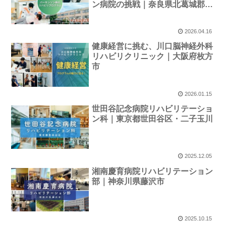
ン病院の挑戦｜奈良県北葛城郡上
牧町
2026.04.16
健康経営に挑む、川口脳神経外科
リハビリクリニック｜大阪府枚方
市
2026.01.15
世田谷記念病院リハビリテーショ
ン科｜東京都世田谷区・二子玉川
2025.12.05
湘南慶育病院リハビリテーション
部｜神奈川県藤沢市
2025.10.15