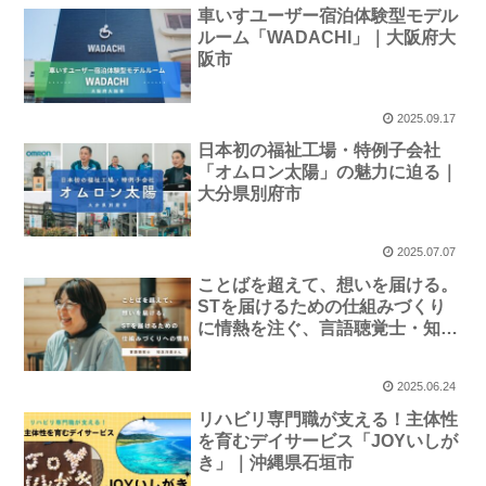
車いすユーザー宿泊体験型モデル
ルーム「WADACHI」｜大阪府大
阪市
2025.09.17
日本初の福祉工場・特例子会社
「オムロン太陽」の魅力に迫る｜
大分県別府市
2025.07.07
ことばを超えて、想いを届ける。
STを届けるための仕組みづくり
に情熱を注ぐ、言語聴覚士・知念
洋美さん
2025.06.24
リハビリ専門職が支える！主体性
を育むデイサービス「JOYいしが
き」｜沖縄県石垣市