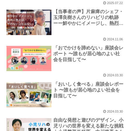
2025.07.22
【当事者の声】片麻痺のシェフ・
玉澤良樹さんのリハビリの軌跡
ーー鮮やかにイメージし、熱烈に
想えば、叶わないことはない。
2024.11.06
「おでかけを諦めない」座談会レ
ポート 〜誰もが居心地のよい社
会を目指して〜
2024.03.30
「おいしく食べる」座談会レポー
ト 〜誰もが居心地のよい社会を
目指して〜
2024.03.30
自由な発想と遊びのデザイン。小
児リハの世界を変える新たな挑戦