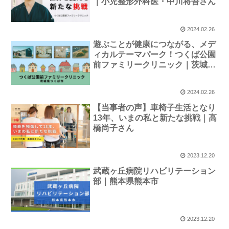
｜小児整形外科医・中川将吾さん
2024.02.26
遊ぶことが健康につながる、メデ
ィカルテーマパーク！つくば公園
前ファミリークリニック｜茨城県
つくば市
2024.02.26
【当事者の声】車椅子生活となり
13年、いまの私と新たな挑戦｜高
橋尚子さん
2023.12.20
武蔵ヶ丘病院リハビリテーション
部｜熊本県熊本市
2023.12.20