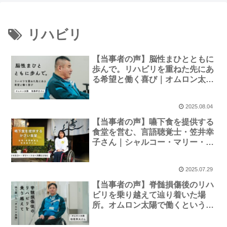
リハビリ
【当事者の声】脳性まひとともに
歩んで。リハビリを重ねた先にあ
る希望と働く喜び｜オムロン太
陽・後藤孝正さん
2025.08.04
【当事者の声】嚥下食を提供する
食堂を営む、言語聴覚士・笠井幸
子さん｜シャルコー・マリー・ト
ゥース病とともに。
2025.07.29
【当事者の声】脊髄損傷後のリハ
ビリを乗り越えて辿り着いた場
所。オムロン太陽で働くというこ
と｜松枝幸大さん