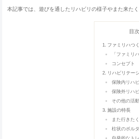
本記事では、遊びを通したリハビリの様子やまた来たく
目
ファミリハつ
「ファミリ
コンセプト
リハビリテー
保険内リハ
保険外リハ
その他の活
施設の特長
また行きた
柱状のボル
自発的なト