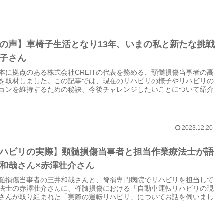
の声】車椅子生活となり13年、いまの私と新たな挑戦
子さん
本に拠点のある株式会社CREITの代表を務める、頸髄損傷当事者の高
を取材しました。この記事では、現在のリハビリの様子やリハビリの
ョンを維持するための秘訣、今後チャレンジしたいことについて紹介
2023.12.20
ハビリの実際】頸髄損傷当事者と担当作業療法士が語
和哉さん×赤澤壮介さん
髄損傷当事者の三井和哉さんと、脊損専門病院でリハビリを担当して
法士の赤澤壮介さんに、脊髄損傷における「自動車運転リハビリの現
さんが取り組まれた「実際の運転リハビリ」についてお話を伺いまし