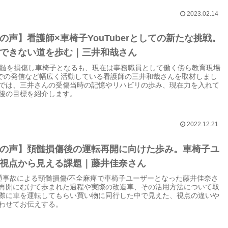
2023.02.14
の声】看護師×車椅子YouTuberとしての新たな挑戦。
できない道を歩む｜三井和哉さん
頸髄を損傷し車椅子となるも、現在は事務職員として働く傍ら教育現場
ubeでの発信など幅広く活動している看護師の三井和哉さんを取材しまし
では、三井さんの受傷当時の記憶やリハビリの歩み、現在力を入れて
後の目標を紹介します。
2022.12.21
の声】頚髄損傷後の運転再開に向けた歩み。車椅子ユ
視点から見える課題｜藤井佳奈さん
通事故による頸髄損傷/不全麻痺で車椅子ユーザーとなった藤井佳奈さ
再開にむけて歩まれた過程や実際の改造車、その活用方法について取
際に車を運転してもらい買い物に同行した中で見えた、視点の違いや
わせてお伝えする。