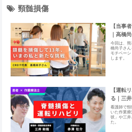
頸髄損傷
【当事者
｜高橋尚
今回は、熊
橋尚子さん
モチベーシ
します。
【運転リ
る｜三井
看護師で頸
いた作業療
状」や三井
た。