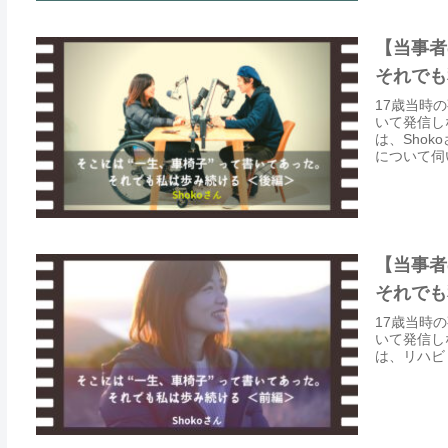
【当事者
それでも
17歳当時
いて発信し
は、Sho
について伺
【当事者
それでも
17歳当時
いて発信し
は、リハビ