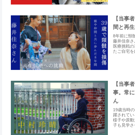
【当事者
間と再生
8年前に頸
藤井佳奈さ
医療挑戦の
たご自宅を
【当事者
事。常に
ん
19歳当時
躍されてい
様子や原動
子も見学さ