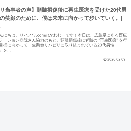
リ当事者の声】頸髄損傷後に再生医療を受けた20代男
の笑顔のために、僕は未来に向かって歩いていく。|
ん
んにちは、リハノワ.comのかわむーです！本日は、広島県にある西広
テーション病院さん協力のもと、頸髄損傷後に脊髄の “再生医療” を行
目標に向かって一生懸命リハビリに取り組まれている20代男性
を...
2020.02.09