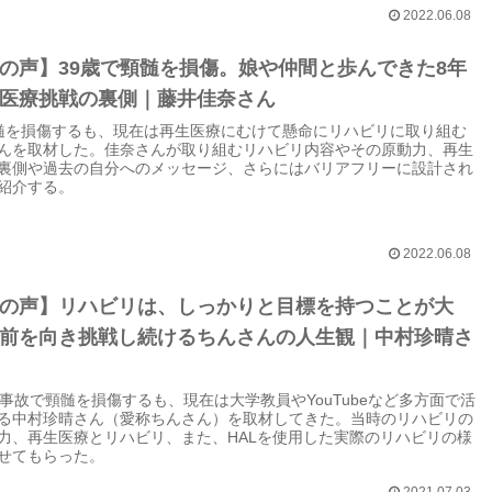
2022.06.08
の声】39歳で頸髄を損傷。娘や仲間と歩んできた8年
医療挑戦の裏側｜藤井佳奈さん
髄を損傷するも、現在は再生医療にむけて懸命にリハビリに取り組む
んを取材した。佳奈さんが取り組むリハビリ内容やその原動力、再生
裏側や過去の自分へのメッセージ、さらにはバリアフリーに設計され
紹介する。
2022.06.08
の声】リハビリは、しっかりと目標を持つことが大
前を向き挑戦し続けるちんさんの人生観｜中村珍晴さ
の事故で頸髄を損傷するも、現在は大学教員やYouTubeなど多方面で活
る中村珍晴さん（愛称ちんさん）を取材してきた。当時のリハビリの
力、再生医療とリハビリ、また、HALを使用した実際のリハビリの様
せてもらった。
2021.07.03