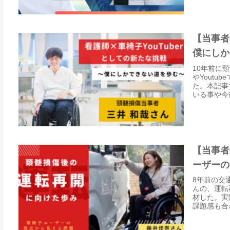
【当事者
僕にしか
10年前に
やYout
た。本記事
いる事や今
【当事者
ーザーの
8年前の交
んの、運転
材した。実
課題感も合