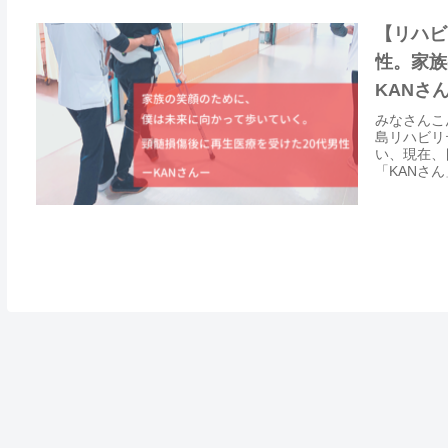
【リハビ
性。家族
KANさ
みなさんこ
島リハビリ
い、現在、
「KANさん」