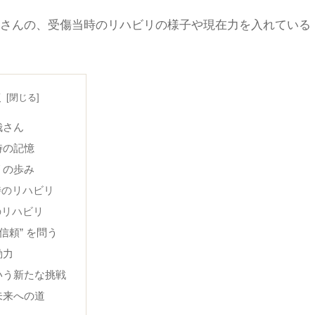
さんの、受傷当時のリハビリの様子や現在力を入れている
次
哉さん
時の記憶
リの歩み
時のリハビリ
のリハビリ
“信頼” を問う
動力
いう新たな挑戦
未来への道