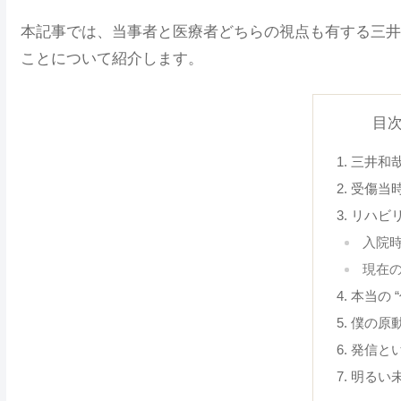
本記事では、当事者と医療者どちらの視点も有する三井
ことについて紹介します。
目
三井和
受傷当
リハビ
入院
現在
本当の 
僕の原
発信と
明るい