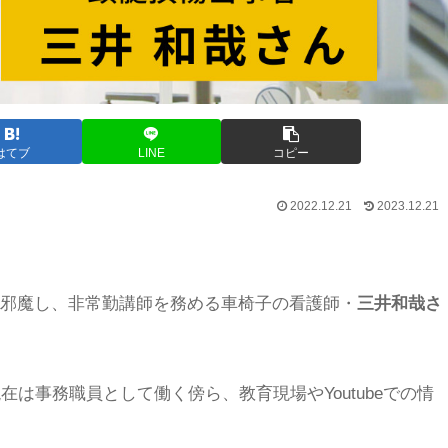
はてブ
LINE
コピー
2022.12.21
2023.12.21
邪魔し、非常勤講師を務める車椅子の看護師・
三井和哉さ
は事務職員として働く傍ら、教育現場やYoutubeでの情