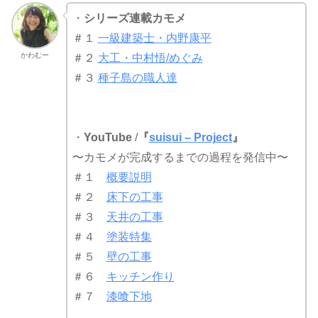
・
シリーズ連載カモメ
＃１
一級建築士・内野康平
かわむー
＃２
大工・中村悟/めぐみ
＃３
種子島の職人達
・
YouTube
/
『
suisui – Project
』
〜カモメが完成するまでの過程を発信中〜
＃１
概要説明
＃２
床下の工事
＃３
天井の工事
＃４
塗装特集
＃５
壁の工事
＃６
キッチン作り
＃７
漆喰下地