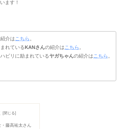
います！
の紹介は
こちら
。
励まれている
KANさん
の紹介は
こちら
。
リハビリに励まれている
ヤガちゃん
の紹介は
こちら
。
次
士・藤高祐太さん