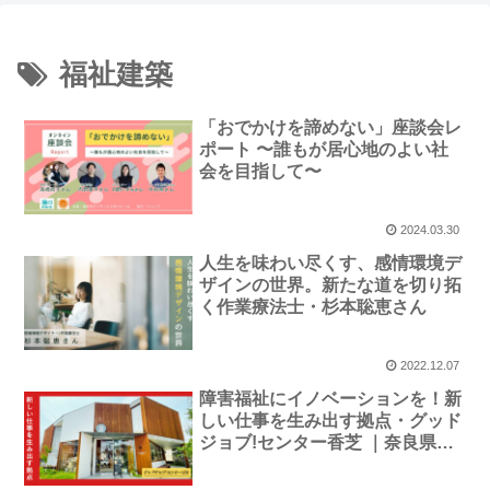
福祉建築
「おでかけを諦めない」座談会レ
ポート 〜誰もが居心地のよい社
会を目指して〜
2024.03.30
人生を味わい尽くす、感情環境デ
ザインの世界。新たな道を切り拓
く作業療法士・杉本聡恵さん
2022.12.07
障害福祉にイノベーションを！新
しい仕事を生み出す拠点・グッド
ジョブ!センター香芝 ｜奈良県香
芝市