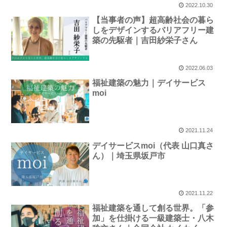
2022.10.30
【当事者の声】超高齢社会の暮ら
しをデザインするバリアフリー建
築の先駆者｜吉田紗栄子さん
2022.06.03
福祉建築の魅力｜デイサービス
moi
2021.11.24
デイサービスmoi（代表 山口真さ
ん）｜埼玉県坂戸市
2021.11.22
福祉建築を通して創る世界。「参
加」を仕掛ける一級建築士・八木