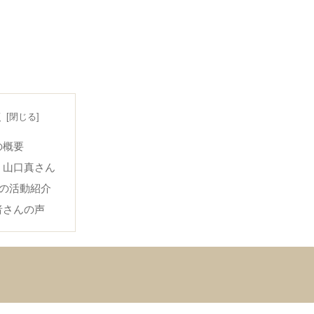
次
の概要
・山口真さん
での活動紹介
者さんの声