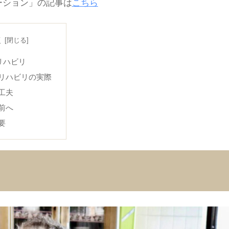
ーション」の記事は
こちら
次
リハビリ
リハビリの実際
工夫
前へ
要