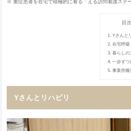
※ 重症患者を在宅で積極的に看る「える訪問看護ステ
目
Yさんと
在宅呼吸
暮らしの
一歩ずつ
事業所概
Yさんとリハビリ