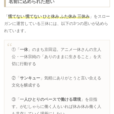
名前に込められた想い
「
慌てない 慌てない ひと休み ふた休み 三休み
」をスロー
ガンに運営している三休には、以下の3つの思いが込めら
れています。
①「
一休
」のまち京田辺。アニメ一休さんの主人
公・一休宗純の「ありのままに生きること」を大
切に行動する
②「
サンキュー
」気軽にありがとうと言い合える
文化を醸成する
③「
一人ひとりのペースで働ける環境
」を目指
す。がむしゃらに働く人もいれば休み休み働く人
も共存していく場所にしたい