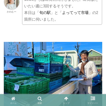
いたい週に3回するそうです。
かわむー
本日は「
旬の駅
」と「
よってって市場
」の2
箇所に伺いました。
ホーム
検索
トップ
サイドバー