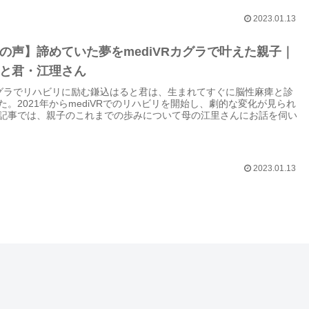
2023.01.13
の声】諦めていた夢をmediVRカグラで叶えた親子｜
と君・江理さん
Rカグラでリハビリに励む鎌込はると君は、生まれてすぐに脳性麻痺と診
た。2021年からmediVRでのリハビリを開始し、劇的な変化が見られ
記事では、親子のこれまでの歩みについて母の江里さんにお話を伺い
2023.01.13