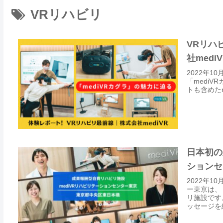
VRリハビリ
VRリハ
社mediV
2022年1
「medi
トも含めた
日本初の
ションセ
2022年
ー東京は、
リ施設です
ッセージを