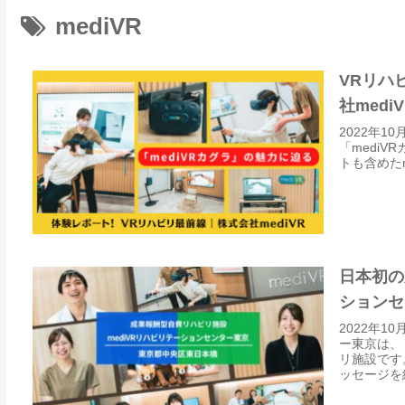
mediVR
VRリハ
社mediV
2022年1
「medi
トも含めた
日本初の
ションセ
2022年
ー東京は、
リ施設です
ッセージを