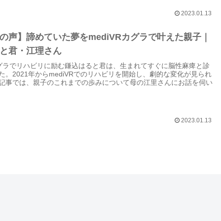
2023.01.13
の声】諦めていた夢をmediVRカグラで叶えた親子｜
と君・江理さん
Rカグラでリハビリに励む鎌込はると君は、生まれてすぐに脳性麻痺と診
た。2021年からmediVRでのリハビリを開始し、劇的な変化が見られ
記事では、親子のこれまでの歩みについて母の江里さんにお話を伺い
2023.01.13