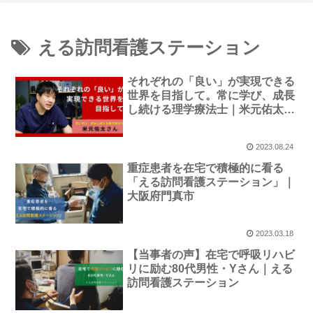
える訪問看護ステーション
それぞれの「良い」が実現できる
世界を目指して。常に学び、成長
し続ける理学療法士｜米元佑太さ
ん
2023.08.24
重症患者を在宅で積極的に看る
「える訪問看護ステーション」｜
大阪府門真市
2023.03.18
【当事者の声】在宅で呼吸リハビ
リに励む80代男性・Yさん｜える
訪問看護ステーション